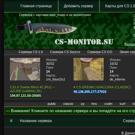
Главная страница
Добавить сервер
Карты для CS 1.
Сервера с картами awp_mapp и их мониторинг
Выбра
Сервера CS 1.6
Сервера CS Source
Сервера CS GO
Steam се
Игроки:
Игроки:
30/32
16/32
Пинг:
Пинг:
14
14
Карта:
Карта:
zm_fdust2x2
de_inferno
CS1.6 Зомби Мясо #1 [RU] —
# CS-DREAM | КЛАССИКА (CLASSIC)
AZURE-GAMING.RU
45.136.205.177:27015
194.87.131.50:25565
public
classic
zp
hns
csdm
surf
k
— Внимание! Кликните по названию сервера и вы попадёте на его стр
#
Название сервера
Серве
В Данно