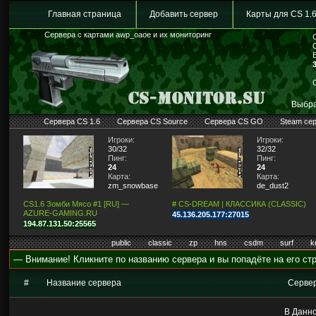
Главная страница
Добавить сервер
Карты для CS 1.
Сервера с картами awp_oaoe и их мониторинг
Выбра
Сервера CS 1.6
Сервера CS Source
Сервера CS GO
Steam се
Игроки:
Игроки:
30/32
32/32
Пинг:
Пинг:
24
24
Карта:
Карта:
zm_snowbase
de_dust2
CS1.6 Зомби Мясо #1 [RU] —
# CS-DREAM | КЛАССИКА (CLASSIC)
AZURE-GAMING.RU
45.136.205.177:27015
194.87.131.50:25565
public
classic
zp
hns
csdm
surf
k
— Внимание! Кликните по названию сервера и вы попадёте на его стр
#
Название сервера
Серве
В Данно