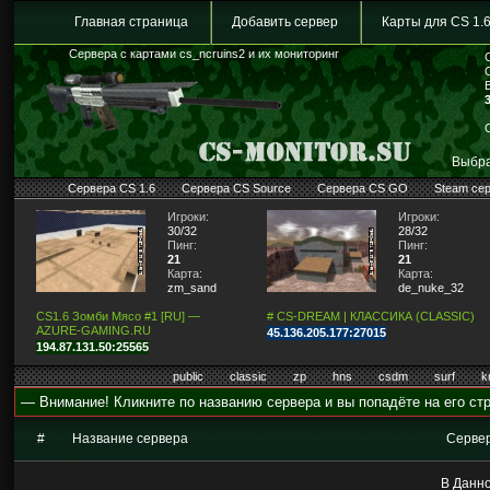
Главная страница
Добавить сервер
Карты для CS 1.
Сервера с картами cs_ncruins2 и их мониторинг
Выбра
Сервера CS 1.6
Сервера CS Source
Сервера CS GO
Steam се
Игроки:
Игроки:
30/32
28/32
Пинг:
Пинг:
21
21
Карта:
Карта:
zm_sand
de_nuke_32
CS1.6 Зомби Мясо #1 [RU] —
# CS-DREAM | КЛАССИКА (CLASSIC)
AZURE-GAMING.RU
45.136.205.177:27015
194.87.131.50:25565
public
classic
zp
hns
csdm
surf
k
— Внимание! Кликните по названию сервера и вы попадёте на его стр
#
Название сервера
Серве
В Данно