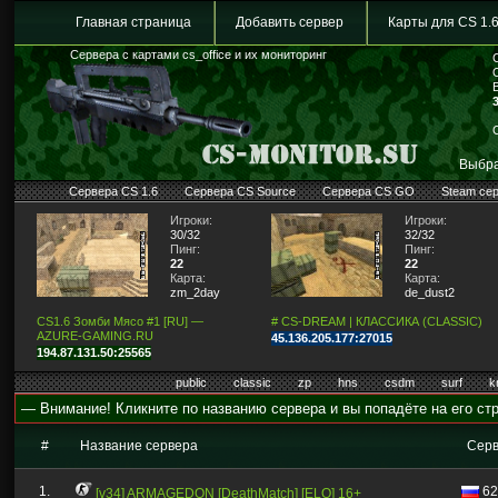
Главная страница
Добавить сервер
Карты для CS 1.
Сервера с картами cs_office и их мониторинг
Выбра
Сервера CS 1.6
Сервера CS Source
Сервера CS GO
Steam се
Игроки:
Игроки:
30/32
32/32
Пинг:
Пинг:
22
22
Карта:
Карта:
zm_2day
de_dust2
CS1.6 Зомби Мясо #1 [RU] —
# CS-DREAM | КЛАССИКА (CLASSIC)
AZURE-GAMING.RU
45.136.205.177:27015
194.87.131.50:25565
public
classic
zp
hns
csdm
surf
k
— Внимание! Кликните по названию сервера и вы попадёте на его стр
#
Название сервера
Сер
1.
62
[v34] ARMAGEDON [DeathMatch] [ELO] 16+