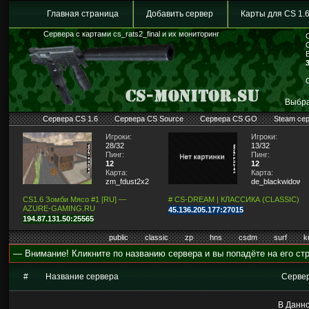
Главная страница
Добавить сервер
Карты для CS 1.
Сервера с картами cs_rats2_final и их мониторинг
Выбра
Сервера CS 1.6
Сервера CS Source
Сервера CS GO
Steam се
Игроки:
Игроки:
28/32
13/32
Пинг:
Пинг:
12
12
Карта:
Карта:
zm_fdust2x2
de_blackwidow
CS1.6 Зомби Мясо #1 [RU] —
# CS-DREAM | КЛАССИКА (CLASSIC)
AZURE-GAMING.RU
45.136.205.177:27015
194.87.131.50:25565
public
classic
zp
hns
csdm
surf
k
— Внимание! Кликните по названию сервера и вы попадёте на его стр
#
Название сервера
Серве
В Данно