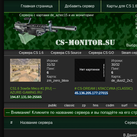
Главная страница
Добавить сервер
Карты для CS 1.
Сервера с картами de_aztec15 и их мониторинг
Выбра
Сервера CS 1.6
Сервера CS Source
Сервера CS GO
Steam се
Игроки:
Игроки:
31/32
30/32
Пинг:
Пинг:
6
6
Карта:
Карта:
zm_zero_blood
de_dust2_2x2_lit
CS1.6 Зомби Мясо #1 [RU] —
# CS-DREAM | КЛАССИКА (CLASSIC)
AZURE-GAMING.RU
45.136.205.177:27015
194.87.131.50:25565
public
classic
zp
hns
csdm
surf
k
— Внимание! Кликните по названию сервера и вы попадёте на его стр
#
Название сервера
Серве
В Данно