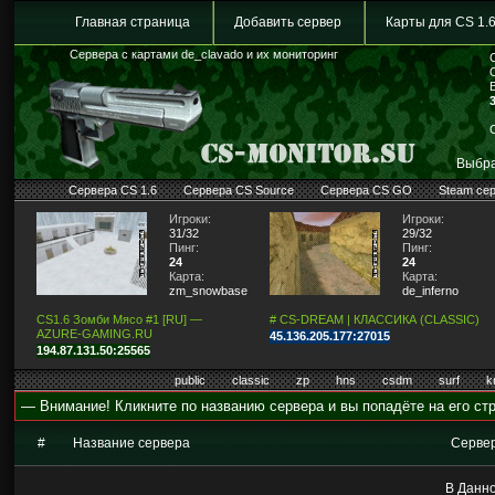
Главная страница
Добавить сервер
Карты для CS 1.
Сервера с картами de_clavado и их мониторинг
Выбра
Сервера CS 1.6
Сервера CS Source
Сервера CS GO
Steam се
Игроки:
Игроки:
31/32
29/32
Пинг:
Пинг:
24
24
Карта:
Карта:
zm_snowbase2
de_inferno
CS1.6 Зомби Мясо #1 [RU] —
# CS-DREAM | КЛАССИКА (CLASSIC)
AZURE-GAMING.RU
45.136.205.177:27015
194.87.131.50:25565
public
classic
zp
hns
csdm
surf
k
— Внимание! Кликните по названию сервера и вы попадёте на его стр
#
Название сервера
Серве
В Данно