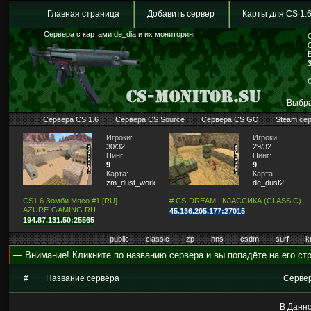
Главная страница
Добавить сервер
Карты для CS 1.
Сервера с картами de_dia и их мониторинг
Выбра
Сервера CS 1.6
Сервера CS Source
Сервера CS GO
Steam се
Игроки:
Игроки:
30/32
29/32
Пинг:
Пинг:
9
9
Карта:
Карта:
zm_dust_world
de_dust2
CS1.6 Зомби Мясо #1 [RU] —
# CS-DREAM | КЛАССИКА (CLASSIC)
AZURE-GAMING.RU
45.136.205.177:27015
194.87.131.50:25565
public
classic
zp
hns
csdm
surf
k
— Внимание! Кликните по названию сервера и вы попадёте на его стр
#
Название сервера
Серве
В Данно