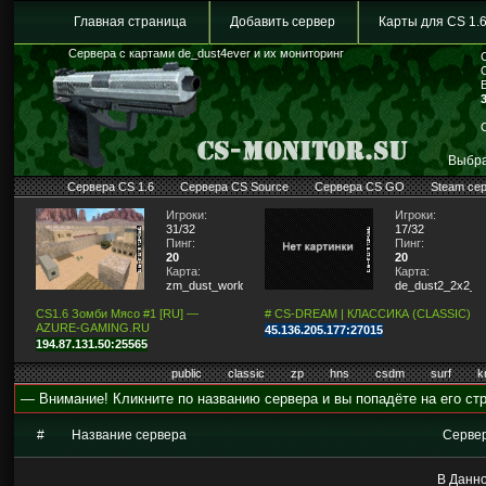
Главная страница
Добавить сервер
Карты для CS 1.
Сервера с картами de_dust4ever и их мониторинг
Выбра
Сервера CS 1.6
Сервера CS Source
Сервера CS GO
Steam се
Игроки:
Игроки:
31/32
17/32
Пинг:
Пинг:
20
20
Карта:
Карта:
zm_dust_world
de_dust2_2x2_lit
CS1.6 Зомби Мясо #1 [RU] —
# CS-DREAM | КЛАССИКА (CLASSIC)
AZURE-GAMING.RU
45.136.205.177:27015
194.87.131.50:25565
public
classic
zp
hns
csdm
surf
k
— Внимание! Кликните по названию сервера и вы попадёте на его стр
#
Название сервера
Серве
В Данно