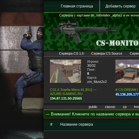
Главная страница
Добавить сервер
Сервера с картами de_mittelalter_alpha1 и их мон
Сервера CS 1.6
Сервера CS Source
Серв
Игроки:
30/32
Пинг:
8
Карта:
zm_fdust2x2
CS1.6 Зомби Мясо #1 [RU] —
# CS-DREAM |
AZURE-GAMING.RU
45.136.205.17
194.87.131.50:25565
public
classic
zp
hn
— Внимание! Кликните по названию сервера и вы
#
Название сервера