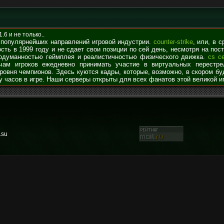
6 и не только..
 популярнейших направлений игровой индустрии.
counter-strike
, или, в 
сть в 1999 году и не сдает свои позиции по сей день, несмотря на по
родуманностью геймплея и реалистичностью физического движка.
cs с
чам игроков ежедневно принимать участие в виртуальных перестре
уровня чемпионов. Здесь куются кадры, которые, возможно, в скором б
у часов в игре. Наши серверы открыты для всех фанатов этой великой и
.su