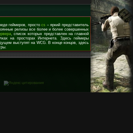
среде геймеров, просто
cs
– яркий представитель
стоянные релизы все более и более совершенных
ервера
, список которых представлен на главной
лках на просторах Интернета. Здесь геймеры
удущем выступят на WCG. В конце концов, здесь
гры.