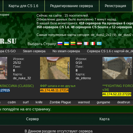
Карты для CS 1.6
Редактирование сервера
Регистрация
иторинг
Сейчас на сайте : 15 посетителей.
Обновление данных было выполнено 7 минут назад.
В нашей базе мониторинга:
418 серверов
На проверке 6 сер
358 серверов CS 1.6
,
48 серверов CS Source
и
12 серверов
Самые популярные карты сегодня: de_dust2_2x2 (9), de_dust2 (
Выбрать Страну:
ера CS GO
Steam сервера
No steam сервера
Сервера CS 1.6 с картой de_d
Игроки:
Игроки:
25/32
0/16
Пинг:
Пинг:
8
8
Карта:
Карта:
de_nuke_32
de_inferno
 КЛАССИКА (CLASSIC)
ФФР шпага и ее друзья
***FIGHTING FORCE*
v34]
7:27015
46.174.48.11:27214
46.174.52.22:27220
s
csdm
surf
knife
Zombie Plague
warmod
gungame
deathrun
 попадёте на его страничку.
Сервер
Карта
В Данном разделе отсутствуют сервера