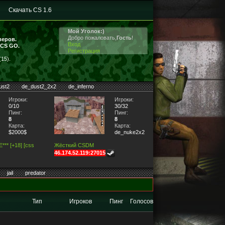
Скачать CS 1.6
Мой Уголок:)
Добро пожаловать,
Гость
!
веров.
Вход
 CS GO.
Регистрация
15).
ust2
de_dust2_2x2
de_inferno
Игроки:
Игроки:
0/10
30/32
Пинг:
Пинг:
8
8
Карта:
Карта:
$2000$
de_nuke2x2
** [+18] [css
Жёсткий CSDM
46.174.52.119:27015
jail
predator
Тип
Игроков
Пинг
Голосов