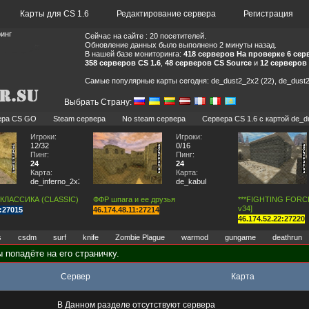
Карты для CS 1.6
Редактирование сервера
Регистрация
ринг
Сейчас на сайте : 20 посетителей.
Обновление данных было выполнено 2 минуты назад.
В нашей базе мониторинга:
418 серверов
На проверке 6 сер
358 серверов CS 1.6
,
48 серверов CS Source
и
12 серверов
Самые популярные карты сегодня: de_dust2_2x2 (22), de_dust2 
Выбрать Страну:
ера CS GO
Steam сервера
No steam сервера
Сервера CS 1.6 с картой de_d
Игроки:
Игроки:
12/32
0/16
Пинг:
Пинг:
24
24
Карта:
Карта:
de_inferno_2x2
de_kabul
 КЛАССИКА (CLASSIC)
ФФР шпага и ее друзья
***FIGHTING FORCE*
v34]
7:27015
46.174.48.11:27214
46.174.52.22:27220
s
csdm
surf
knife
Zombie Plague
warmod
gungame
deathrun
 попадёте на его страничку.
Сервер
Карта
В Данном разделе отсутствуют сервера