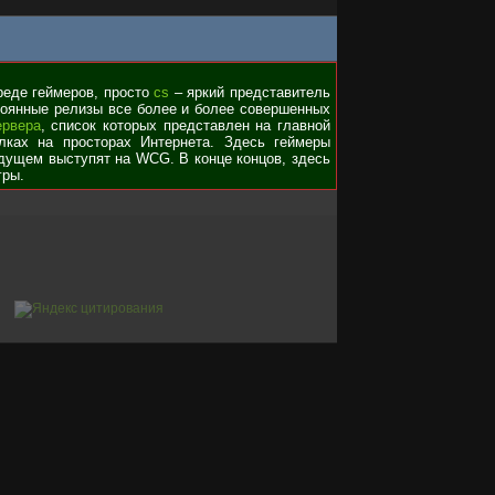
среде геймеров, просто
cs
– яркий представитель
стоянные релизы все более и более совершенных
ервера
, список которых представлен на главной
лках на просторах Интернета. Здесь геймеры
удущем выступят на WCG. В конце концов, здесь
гры.