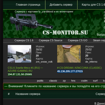
Главная страница
Добавить сервер
Карты для CS 1.
Сервера с картами fy_yardblood и их мониторинг
Выбра
Сервера CS 1.6
Сервера CS Source
Сервера CS GO
Steam се
Игроки:
Игроки:
30/32
25/32
Пинг:
Пинг:
20
20
Карта:
Карта:
zm_snow_volta
de_inferno
CS1.6 Зомби Мясо #1 [RU] —
# CS-DREAM | КЛАССИКА (CLASSIC)
AZURE-GAMING.RU
45.136.205.177:27015
194.87.131.50:25565
public
classic
zp
hns
csdm
surf
k
— Внимание! Кликните по названию сервера и вы попадёте на его стр
#
Название сервера
Серве
В Данно