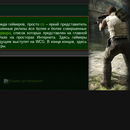
среде геймеров, просто
cs
– яркий представитель
стоянные релизы все более и более совершенных
ервера
, список которых представлен на главной
лках на просторах Интернета. Здесь геймеры
удущем выступят на WCG. В конце концов, здесь
гры.