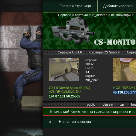
Главная страница
Добавить сервер
Сервера с картами surf_airforce и их мониторинг
Сервера CS 1.6
Сервера CS Source
Серв
Игроки:
30/32
Пинг:
13
Карта:
zm_pis2
CS1.6 Зомби Мясо #1 [RU] —
# CS-DREAM |
AZURE-GAMING.RU
45.136.205.17
194.87.131.50:25565
public
classic
zp
hn
— Внимание! Кликните по названию сервера и вы
#
Название сервера