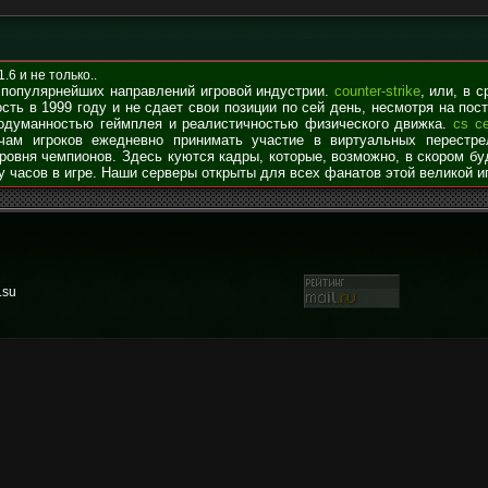
6 и не только..
 популярнейших направлений игровой индустрии.
counter-strike
, или, в 
сть в 1999 году и не сдает свои позиции по сей день, несмотря на по
родуманностью геймплея и реалистичностью физического движка.
cs с
чам игроков ежедневно принимать участие в виртуальных перестре
уровня чемпионов. Здесь куются кадры, которые, возможно, в скором б
у часов в игре. Наши серверы открыты для всех фанатов этой великой и
.su