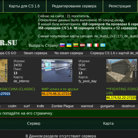
Карты для CS 1.6
Редактирование сервера
Регистрация
Сейчас на сайте : 21 посетитель.
Обновление данных было выполнено 35 секунд назад.
В нашей базе мониторинга:
418 серверов
На проверке 6 сер
358 серверов CS 1.6
,
48 серверов CS Source
и
12 серверов
Самые популярные карты сегодня: de_dust2_2x2 (17), de_dust2 
Выбрать Страну:
ера CS GO
Steam сервера
No steam сервера
Сервера CS 1.6 с картой de_d
Игроки:
Игроки:
24/32
0/16
Пинг:
Пинг:
13
13
Карта:
Карта:
de_inferno
fy_pool_day
 КЛАССИКА (CLASSIC)
ФФР шпага и ее друзья
***FIGHTING FORCE*
v34]
7:27015
46.174.48.11:27214
46.174.52.22:27220
s
csdm
surf
knife
Zombie Plague
warmod
gungame
deathrun
 попадёте на его страничку.
Сервер
Карта
В Данном разделе отсутствуют сервера