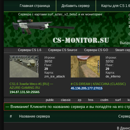
Главная страница
Добавить сервер
Карты для CS 1.
Сервера с картами surf_aztec_v2_beta1 и их мониторинг
Выбра
Сервера CS 1.6
Сервера CS Source
Сервера CS GO
Steam се
Игроки:
Игроки:
30/32
32/32
Пинг:
Пинг:
29
29
Карта:
Карта:
zm_ice_attack2
de_inferno
CS1.6 Зомби Мясо #1 [RU] —
# CS-DREAM | КЛАССИКА (CLASSIC)
AZURE-GAMING.RU
45.136.205.177:27015
194.87.131.50:25565
public
classic
zp
hns
csdm
surf
k
— Внимание! Кликните по названию сервера и вы попадёте на его стр
#
Название сервера
Серве
В Данно