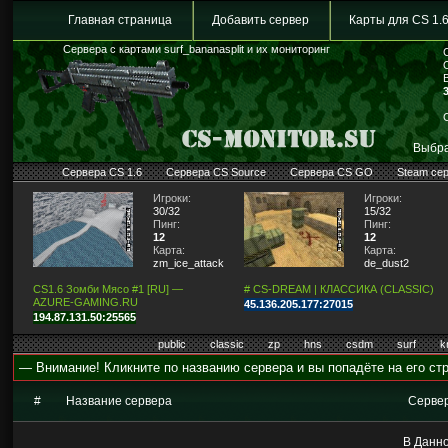
Главная страница
Добавить сервер
Карты для CS 1.
Сервера с картами surf_bananasplit и их мониторинг
Выбра
Сервера CS 1.6
Сервера CS Source
Сервера CS GO
Steam се
Игроки:
Игроки:
30/32
15/32
Пинг:
Пинг:
12
12
Карта:
Карта:
zm_ice_attack2009
de_dust2
CS1.6 Зомби Мясо #1 [RU] —
# CS-DREAM | КЛАССИКА (CLASSIC)
AZURE-GAMING.RU
45.136.205.177:27015
194.87.131.50:25565
public
classic
zp
hns
csdm
surf
k
— Внимание! Кликните по названию сервера и вы попадёте на его стр
#
Название сервера
Серве
В Данно