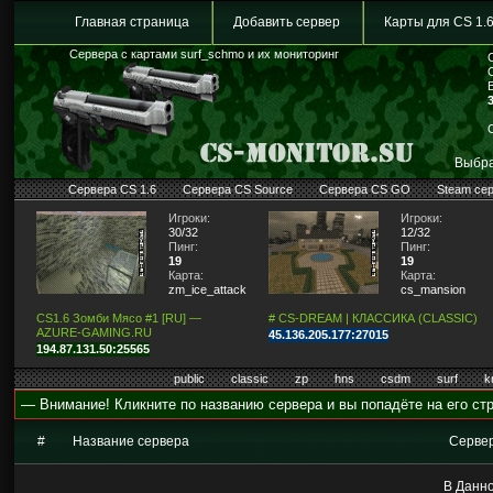
Главная страница
Добавить сервер
Карты для CS 1.
Сервера с картами surf_schmo и их мониторинг
Выбра
Сервера CS 1.6
Сервера CS Source
Сервера CS GO
Steam се
Игроки:
Игроки:
30/32
12/32
Пинг:
Пинг:
19
19
Карта:
Карта:
zm_ice_attack
cs_mansion
CS1.6 Зомби Мясо #1 [RU] —
# CS-DREAM | КЛАССИКА (CLASSIC)
AZURE-GAMING.RU
45.136.205.177:27015
194.87.131.50:25565
public
classic
zp
hns
csdm
surf
k
— Внимание! Кликните по названию сервера и вы попадёте на его стр
#
Название сервера
Серве
В Данно