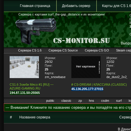
Главная страница
Добавить сервер
Карты для CS 1.
Сервера с картами surf_the-gap_distance и их мониторинг
Выбра
Сервера CS 1.6
Сервера CS Source
Сервера CS GO
Steam се
Игроки:
Игроки:
29/32
12/32
Пинг:
Пинг:
25
25
Карта:
Карта:
zm_snowbase2
de_dust2_2x2_lit
CS1.6 Зомби Мясо #1 [RU] —
# CS-DREAM | КЛАССИКА (CLASSIC)
AZURE-GAMING.RU
45.136.205.177:27015
194.87.131.50:25565
public
classic
zp
hns
csdm
surf
k
— Внимание! Кликните по названию сервера и вы попадёте на его стр
#
Название сервера
Серве
В Данно