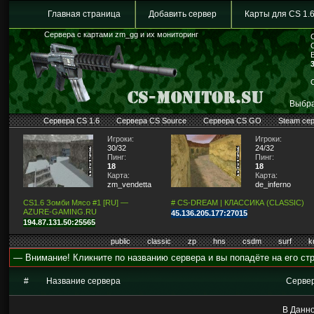
Главная страница
Добавить сервер
Карты для CS 1.
Сервера с картами zm_gg и их мониторинг
Выбра
Сервера CS 1.6
Сервера CS Source
Сервера CS GO
Steam се
Игроки:
Игроки:
30/32
24/32
Пинг:
Пинг:
18
18
Карта:
Карта:
zm_vendetta
de_inferno
CS1.6 Зомби Мясо #1 [RU] —
# CS-DREAM | КЛАССИКА (CLASSIC)
AZURE-GAMING.RU
45.136.205.177:27015
194.87.131.50:25565
public
classic
zp
hns
csdm
surf
k
— Внимание! Кликните по названию сервера и вы попадёте на его стр
#
Название сервера
Серве
В Данно